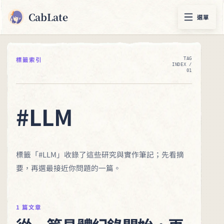
CabLate
選單
標籤索引
TAG
INDEX /
01
#LLM
標籤「#LLM」收錄了這些研究與實作筆記；先看摘
要，再選最接近你問題的一篇。
1 篇文章