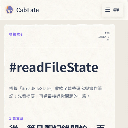
CabLate
選單
標籤索引
TAG
INDEX /
01
#readFileState
標籤「#readFileState」收錄了這些研究與實作筆
記；先看摘要，再選最接近你問題的一篇。
1 篇文章