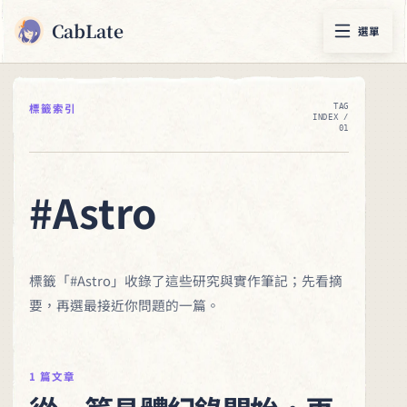
CabLate
選單
標籤索引
TAG
INDEX /
01
#Astro
標籤「#Astro」收錄了這些研究與實作筆記；先看摘
要，再選最接近你問題的一篇。
1 篇文章