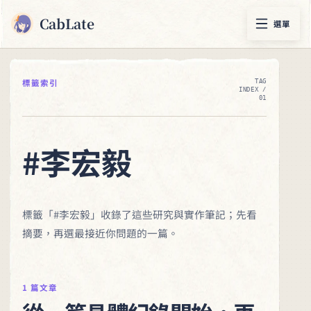
CabLate
選單
標籤索引
TAG
INDEX /
01
#李宏毅
標籤「#李宏毅」收錄了這些研究與實作筆記；先看
摘要，再選最接近你問題的一篇。
1 篇文章