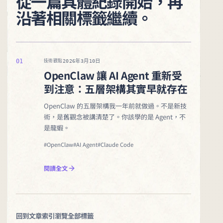
從一篇具體紀錄開始，再
沿著相關標籤繼續。
01
2026年3月10日
技術觀點
OpenClaw 讓 AI Agent 重新受
到注意：五層架構其實早就存在
OpenClaw 的五層架構我一年前就做過。不是新技
術，是舊觀念被講清楚了。你該學的是 Agent，不
是龍蝦。
#OpenClaw
#AI Agent
#Claude Code
閱讀全文
回到文章索引
瀏覽全部標籤